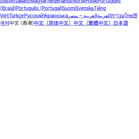
Suisse
Italiano
Magyar
Nederlands
Norsk
Polski
Português
(Brasil)
Português (Portugal)
Suomi
Svenska
Tiếng
Việt
Türkçe
Русский
Українська
العربية – مصر
العربية
עברית
ไทย
한
국어
中文 (香港)
中文（简体中文）
中文（繁體中文）
日本語