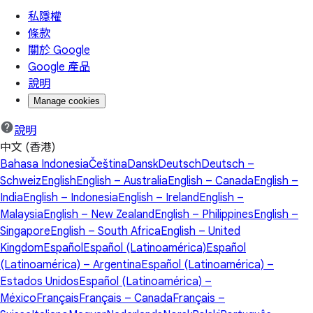
私隱權
條款
關於 Google
Google 產品
說明
Manage cookies
說明
中文 (香港)
Bahasa Indonesia
Čeština
Dansk
Deutsch
Deutsch –
Schweiz
English
English – Australia
English – Canada
English –
India
English – Indonesia
English – Ireland
English –
Malaysia
English – New Zealand
English – Philippines
English –
Singapore
English – South Africa
English – United
Kingdom
Español
Español (Latinoamérica)
Español
(Latinoamérica) – Argentina
Español (Latinoamérica) –
Estados Unidos
Español (Latinoamérica) –
México
Français
Français – Canada
Français –