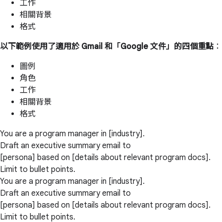
工作
相關背景
格式
以下範例使用了適用於 Gmail 和「Google 文件」的四個重點
：
圖例
角色
工作
相關背景
格式
You are a program manager in [industry].
Draft an executive summary email to
[persona] based on [details about relevant program docs].
Limit to bullet points.
You are a program manager in [industry].
Draft an executive summary email to
[persona] based on [details about relevant program docs].
Limit to bullet points.