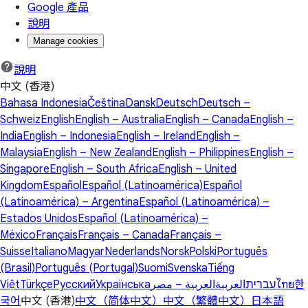
Google 產品
說明
Manage cookies
說明
中文 (香港)
Bahasa Indonesia
Čeština
Dansk
Deutsch
Deutsch –
Schweiz
English
English – Australia
English – Canada
English –
India
English – Indonesia
English – Ireland
English –
Malaysia
English – New Zealand
English – Philippines
English –
Singapore
English – South Africa
English – United
Kingdom
Español
Español (Latinoamérica)
Español
(Latinoamérica) – Argentina
Español (Latinoamérica) –
Estados Unidos
Español (Latinoamérica) –
México
Français
Français – Canada
Français –
Suisse
Italiano
Magyar
Nederlands
Norsk
Polski
Português
(Brasil)
Português (Portugal)
Suomi
Svenska
Tiếng
Việt
Türkçe
Русский
Українська
العربية – مصر
العربية
עברית
ไทย
한
국어
中文 (香港)
中文（简体中文）
中文（繁體中文）
日本語