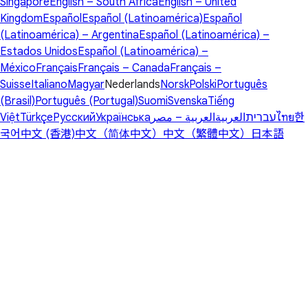
Singapore
English – South Africa
English – United
Kingdom
Español
Español (Latinoamérica)
Español
(Latinoamérica) – Argentina
Español (Latinoamérica) –
Estados Unidos
Español (Latinoamérica) –
México
Français
Français – Canada
Français –
Suisse
Italiano
Magyar
Nederlands
Norsk
Polski
Português
(Brasil)
Português (Portugal)
Suomi
Svenska
Tiếng
Việt
Türkçe
Русский
Українська
العربية – مصر
العربية
עברית
ไทย
한
국어
中文 (香港)
中文（简体中文）
中文（繁體中文）
日本語