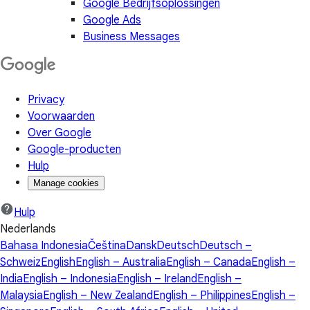
Google Bedrijfsoplossingen
Google Ads
Business Messages
Privacy
Voorwaarden
Over Google
Google-producten
Hulp
Manage cookies
Hulp
Nederlands
Bahasa Indonesia
Čeština
Dansk
Deutsch
Deutsch –
Schweiz
English
English – Australia
English – Canada
English –
India
English – Indonesia
English – Ireland
English –
Malaysia
English – New Zealand
English – Philippines
English –