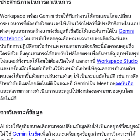
ประสิทธิภาพในการดำเนินการ
Workspace พร้อม Gemini ช่วยให้ทีมทำงานได้ตามแผนโดยเปลี่ยน
กระบวนการที่ต้องทำด้วยตนเองให้เป็นเวิร์กโฟลว์ที่มีประสิทธิภาพในแอป
ต่างๆ คุณสามารถสร้างแหล่งข้อมูลที่เชื่อถือได้และค้นหาได้ใน
Gemini
Notebook
โดยการอัปโหลดคุณลักษณะเฉพาะของผลิตภัณฑ์และ
บันทึกการปฏิบัติตามข้อกำหนด ความสามารถอัจฉริยะนี้ยังครอบคลุมถึง
ไดรฟ์ด้วย ซึ่งคุณสามารถโต้ตอบกับไฟล์โดยตรงเพื่อค้นหาสัญญาหรือสรุป
โฟลเดอร์ทั้งหมดได้โดยไม่ต้องเปิดไฟล์ นอกจากนี้
Workspace Studio
และเครื่องมือเชื่อมต่อที่สร้างไว้ล่วงหน้ายังช่วยให้คุณลดการทำงานด้วย
ตนเองได้มากขึ้นด้วยการปรับงานต่างๆ ให้เป็นระบบอัตโนมัติ เช่น การติด
ป้ายกำกับอีเมลโดยอัตโนมัติ ในขณะที่ Gemini ใน Meet จะ
จดบันทึก
และส่งรายการการดำเนินการและสรุปไปยังกล่องจดหมายของคุณโดย
อัตโนมัติ
การวิเคราะห์ข้อมูล
AI ช่วยให้ธุรกิจขนาดเล็กสามารถเปลี่ยนข้อมูลดิบให้เป็นกลยุทธ์ที่สมบูรณ์
ได้ ใช้
Gemini ในชีต
เพื่อล้างและเตรียมชุดข้อมูลสำหรับการวิเคราะห์ได้