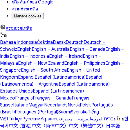
ผลิตภัณฑ์ของ Google
ความช่วยเหลือ
Manage cookies
ความช่วยเหลือ
ไทย
Bahasa Indonesia
Čeština
Dansk
Deutsch
Deutsch –
Schweiz
English
English – Australia
English – Canada
English –
India
English – Indonesia
English – Ireland
English –
Malaysia
English – New Zealand
English – Philippines
English –
Singapore
English – South Africa
English – United
Kingdom
Español
Español (Latinoamérica)
Español
(Latinoamérica) – Argentina
Español (Latinoamérica) –
Estados Unidos
Español (Latinoamérica) –
México
Français
Français – Canada
Français –
Suisse
Italiano
Magyar
Nederlands
Norsk
Polski
Português
(Brasil)
Português (Portugal)
Suomi
Svenska
Tiếng
Việt
Türkçe
Русский
Українська
العربية – مصر
العربية
עברית
ไทย
한
국어
中文 (香港)
中文（简体中文）
中文（繁體中文）
日本語