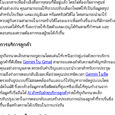
ในเอกสารเพื่ออ้างอิงสื่อการสอนที่มีอยู่แล้ว โดยไม่ต้องเริ่มจากศูนย์
ตัวอย่างเช่น คุณสามารถขอให้ระบบปรับบล็อกโพสต์ให้เป็นข้อมูลสรุป
สำหรับโซเชียล แคมเปญอีเมล หรือสคริปต์วิดีโอ โดยสามารถนำมาใช้
ควบคู่กับความสามารถในการสร้างวิดีโอของเราเพื่อสร้างชิ้นงานที่มีการสร้าง
แบรนด์ได้ทันที ซึ่งจะช่วยให้เปิดตัวแคมเปญได้ทันตามที่กำหนด และ
ตอบสนองความต้องการของผู้ชมได้เร็วขึ้น
การบริการลูกค้า
ธุรกิจขนาดเล็กสามารถชูความโดดเด่นให้เหนือกว่าคู่แข่งด้วยการบริการ
ลูกค้าที่ดีเยี่ยม
Gemini ใน Gmail
สามารถแสดงลำดับความสำคัญหลักของ
คุณอย่างชาญฉลาด ตรวจจับคำเชิญและแนะนำเวลาสำหรับการประชุม
รวมถึงร่างการตอบกลับอีเมลเพื่อช่วยคุณประหยัดเวลา
Gemini ในชีต
ตรวจจับรูปแบบที่ไม่สอดคล้องกันและแก้ไขปัญหาการจัดรูปแบบโดย
อัตโนมัติ ซึ่งจะล้างข้อมูลรายชื่อติดต่อที่ยุ่งเหยิงเพื่อให้คุณทำงานจาก
ข้อมูลที่เชื่อถือได้
AI สำหรับฝ่ายบริการลูกค้า
ช่วยให้ธุรกิจขนาดเล็ก
ปรับปรุงเวลาในการตอบกลับและสร้างประสบการณ์ของลูกค้าที่ราบรื่นยิ่ง
ขึ้นเพื่อสร้างความได้เปรียบในการแข่งขัน