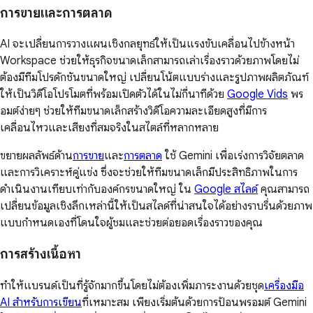
การขายและการตลาด
AI จะเปลี่ยนการวางแผนเชิงกลยุทธ์ให้เป็นแรงขับเคลื่อนไปข้างหน้า
Workspace ช่วยให้ธุรกิจขนาดเล็กสามารถเล่าเรื่องราวด้วยภาพโดยไม่
ต้องมีทีมโปรดักชันขนาดใหญ่ เปลี่ยนโน้ตแบบร่างและรูปภาพผลิตภัณฑ์
ให้เป็นวิดีโอโปรโมตที่พร้อมเปิดตัวได้ในไม่กี่นาทีด้วย
Google Vids
พร
อมต์ง่ายๆ ช่วยให้ทีมขนาดเล็กสร้างวิดีโอความละเอียดสูงที่มีการ
เคลื่อนไหวและเสียงที่สมจริงในสไตล์ที่หลากหลาย
ขยายผลลัพธ์ด้าน
การขาย
และ
การตลาด
ใช้ Gemini เพื่อเร่งการวิจัยตลาด
และการวิเคราะห์คู่แข่ง ซึ่งจะช่วยให้ทีมขนาดเล็กมีประสิทธิภาพในการ
ดำเนินงานเทียบเท่ากับองค์กรขนาดใหญ่ ใน
Google สไลด์
คุณสามารถ
เปลี่ยนข้อมูลเชิงลึกเหล่านี้ให้เป็นสไลด์ที่น่าสนใจได้อย่างราบรื่นด้วยภาพ
แบบกำหนดเองที่โดนใจผู้ชมและช่วยต่อยอดเรื่องราวของคุณ
การสร้างเนื้อหา
ทำให้แบรนด์เป็นที่รู้จักมากขึ้นโดยไม่ต้องเพิ่มภาระงานด้วยชุด
เครื่องมือ
AI สำหรับการเขียน
ที่เหมาะสม เพียงเริ่มต้นด้วยการป้อนพรอมต์ Gemini