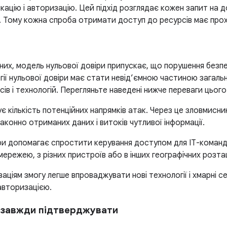
ацію і авторизацію. Цей підхід розглядає кожен запит на д
 Тому кожна спроба отримати доступ до ресурсів має прох
них, модель нульової довіри припускає, що порушення безпе
ї нульової довіри має стати невід’ємною частиною загальних
ів і технологій. Перегляньте наведені нижче переваги цього
є кількість потенційних напрямків атак. Через це зловмис
онно отриманих даних і витоків чутливої інформації.
и допомагає спростити керування доступом для ІТ-команд і
ережею, з різних пристроїв або в інших географічних розта
аціям змогу легше впроваджувати нові технології і хмарні с
 авторизацією.
, завжди підтверджувати