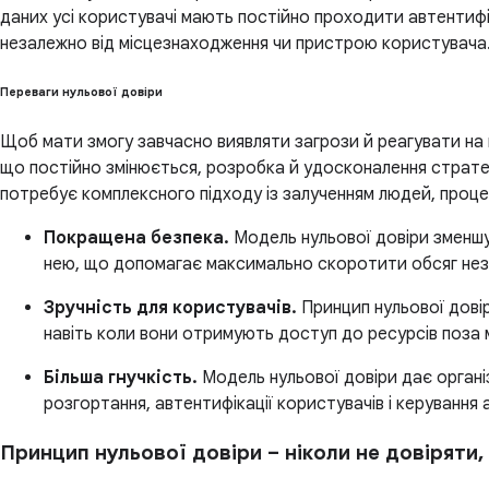
даних усі користувачі мають постійно проходити автентифік
незалежно від місцезнаходження чи пристрою користувача.
Переваги нульової довіри
Щоб мати змогу завчасно виявляти загрози й реагувати на 
що постійно змінюється, розробка й удосконалення стратегі
потребує комплексного підходу із залученням людей, процес
Покращена безпека.
Модель нульової довіри зменшу
нею, що допомагає максимально скоротити обсяг незак
Зручність для користувачів.
Принцип нульової довір
навіть коли вони отримують доступ до ресурсів поза м
Більша гнучкість.
Модель нульової довіри дає організ
розгортання, автентифікації користувачів і керування
Принцип нульової довіри – ніколи не довіряти