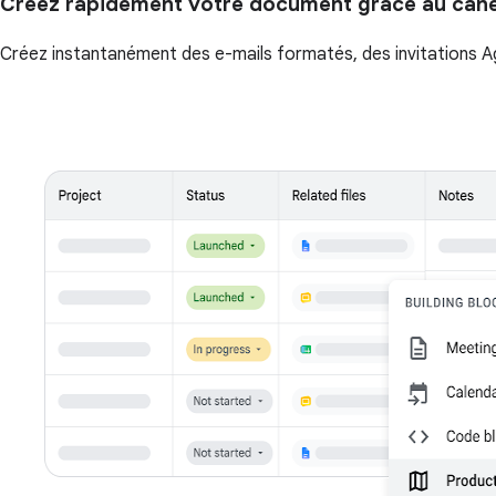
Créez rapidement votre document grâce au canev
Créez instantanément des e-mails formatés, des invitations Age